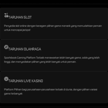
TARUHAN SLOT
Penyedia slot online dengan beragam pilihan game menarik yang memudahkan pemain
untuk mencapai jackpot
TARUHAN OLAHRAGA
Sportsbook Gaming Platform Terbaik menawarkan lebih banyak game, odds yang lebih
tinggi, dan menyediakan pilihan yang lebih banyak untuk pemain.
TARUHAN LIVE KASINO
Platform Pilihan bagi perusahaan-perusahaan terbaik di dunia, dengan pilihan variasi
game terbanyak