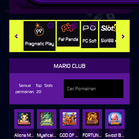
i
i
i
i
i
Facha
Fat Panda
Slot88 x PP
PG Soft
Pragmatic Play
MARIO CLUB
Semua
Top
Slots
permainan
20
Aliens Madness
Mystical Beasts
GOD OF WEALTH
FORTUNE DRAGON 88
Sweet Buffet