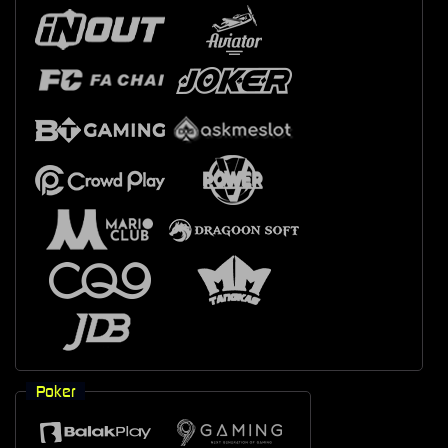
Poker