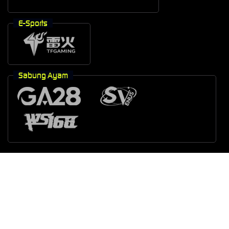
E-Sports
Sabung Ayam