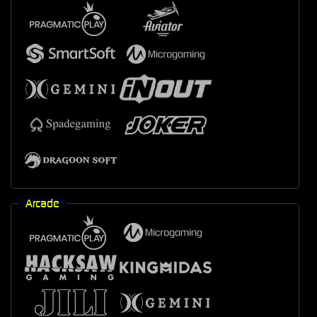
Arcade