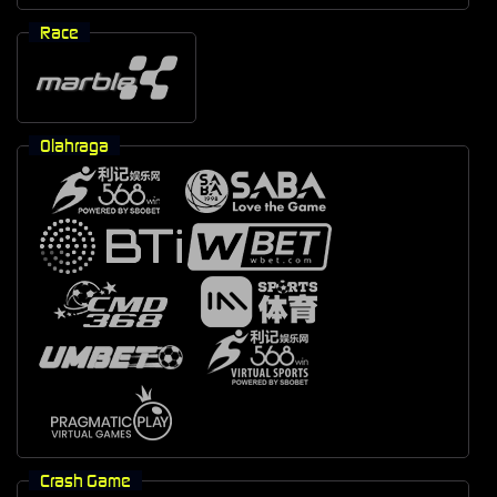
Race
Olahraga
Crash Game