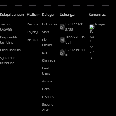
Kebijaksanaan
Platform
Kategori
Dukungan
Komunitas
Tentang
Promosi
Hot Games
+628773201
Telegra
LAGA88
9709
m
Loyalty
Slots
Responsible
+855978215
Referral
Live
Gambling
821
Casino
Pusat Bantuan
+628234943
Race
8132
Syarat dan
Olahraga
Ketentuan
Crash
Game
Arcade
Poker
E-Sports
Sabung
Ayam