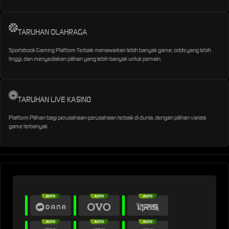
TARUHAN OLAHRAGA
Sportsbook Gaming Platform Terbaik menawarkan lebih banyak game, odds yang lebih
tinggi, dan menyediakan pilihan yang lebih banyak untuk pemain.
TARUHAN LIVE KASINO
Platform Pilihan bagi perusahaan-perusahaan terbaik di dunia, dengan pilihan variasi
game terbanyak