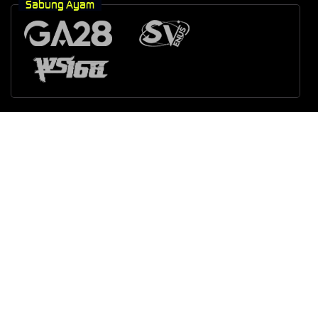
Sabung Ayam