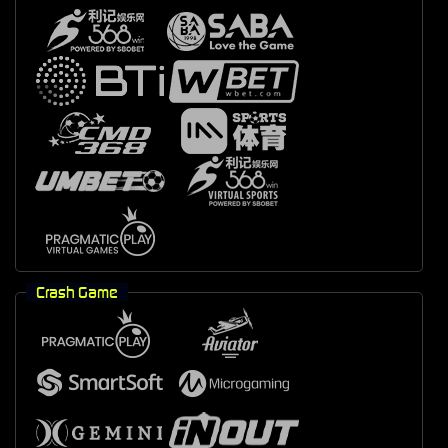
Crash Game