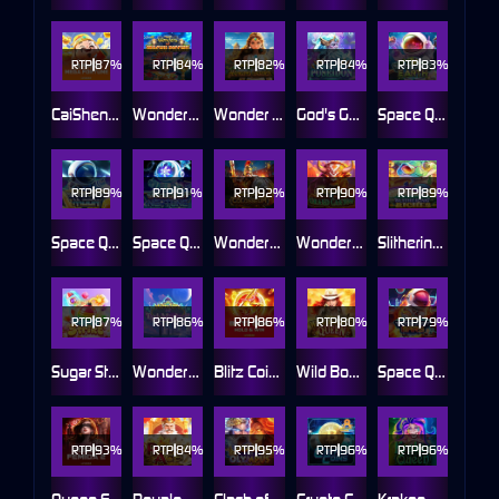
RTP
87%
RTP
84%
RTP
82%
RTP
84%
RTP
83%
CaiShen Mega Fortune
Wonders of Machu Picchu
Wonder of Hanging Garden
God's Gambit: Poseidon
Space Quest: Earth
RTP
89%
RTP
91%
RTP
92%
RTP
90%
RTP
89%
Space Quest: Moon
Space Quest: Neptune
Wonders of Colosseum
Wonders of Grand Canyon
Slithering Riches
RTP
87%
RTP
86%
RTP
86%
RTP
80%
RTP
79%
Sugar Strike
Wonders of Taj Mahal
Blitz Coin: Hold & Win
Wild Bounty Queen
Space Quest: Mars
RTP
93%
RTP
84%
RTP
95%
RTP
96%
RTP
96%