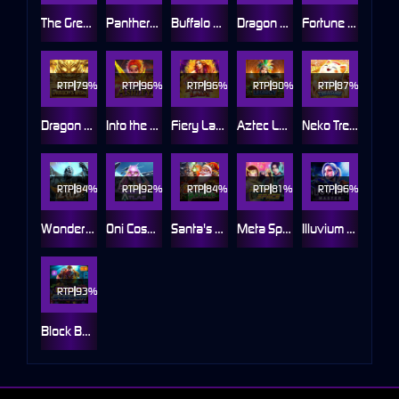
The Great Sorcery
Panthera Pardus
Buffalo Blaze
Dragon Treasure
Fortune Realm
RTP
79%
RTP
96%
RTP
96%
RTP
90%
RTP
87%
Dragon Wish
Into the Fay: Ashley
Fiery Lady
Aztec Legacy
Neko Treasure
RTP
84%
RTP
92%
RTP
84%
RTP
81%
RTP
96%
Wonders of Zeus
Oni Cosmic Atlas
Santa's Payday
Meta Space
Illuvium Master
RTP
93%
Block Buster