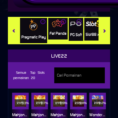
i
i
i
i
i
Facha
Fat Panda
Slot88 x PP
PG Soft
Pragmatic Play
LIVE22
Semua
Top
Slots
permainan
20
RTP
93%
RTP
87%
RTP
89%
RTP
88%
RTP
82%
Mahjong Gold: Dragon
Mahjong Gold: Phoenix
Mahjong Gold: Lion
Mahjong Gold: Tiger
Wonders of Giza Pyramid