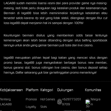
LAGA88 sudah memiliki lisensi resmi dari para provider game nya masing-
masing, Jadi tidak perlu diragukan lagi keaslian produk dan keamanan-nya.
Bermain di laga88 bisa lebih meminimalisir terjadinya kekalahan atau
tersedot saldo karena rtp slot yang tidak stabil, dilengkapi dengan fitur cut
loss laga88 dapat menjamin hal ini sampai dengan 100%!
Keuntungan bermain disitus yang memberikan odds besar tentunya
kemenangan akan lebih besar dibanding dengan situs betting sportsbook
lainnya untuk anda yang gemar bermain judi bola dan live casino.
laga88 merupakan pilihan tepat bagi kalian yang mencari situs dengan
promo besar, laga88 juga menyediakan berbagai bonus new member,
bonus garansi slot, bonus rollingan live casino, dan bonus deposit setiap
harinya. Daftar sekarang yuk biar ga ketinggalan promo menariknya!
Kebijaksanaan
Platform
Kategori
Dukungan
Komunitas
Tentang
Promosi
Hot Games
+628773201
Telegra
LAGA88
9709
m
Loyalty
Slots