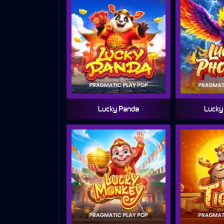
Lucky Panda
Lucky