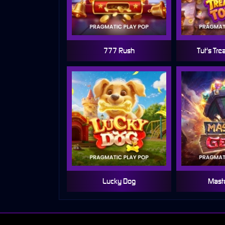
777 Rush
Tut's Tr
Lucky Dog
Mast