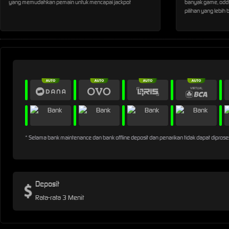
yang memudahkan pemain untuk mencapai jackpot
banyak game, odds
pilihan yang lebih
* Selama bank maintenance dan bank offline deposit dan penarikan tidak dapat diprose
Deposit
Rata-rata 3 Menit