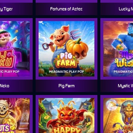
y Tiger
Fortunes of Aztec
Lucky 
 Neko
Pig Farm
Mystic 