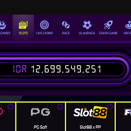
 GAMES
SLOTS
LIVE CASINO
RACE
OLAHRAGA
CRASH GAME
ARC
IDR
12,699,565,380
i
i
i
a
PG Soft
Slot88 x PP