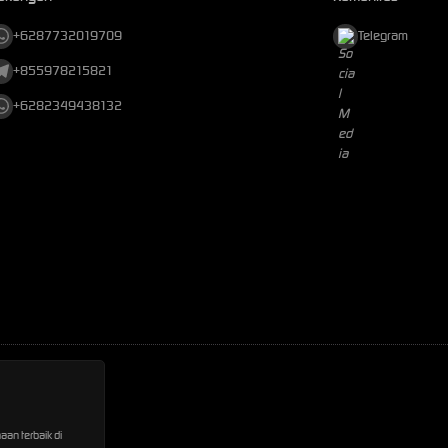
+6287732019709
Telegram
+855978215821
+6282349438132
aan terbaik di