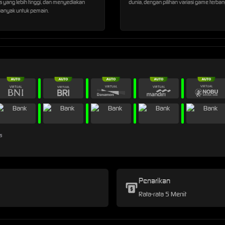
 yang lebih tinggi, dan menyediakan
dunia, dengan pilihan variasi game terba
 banyak untuk pemain.
s
Penarikan
Rata-rata 5 Menit