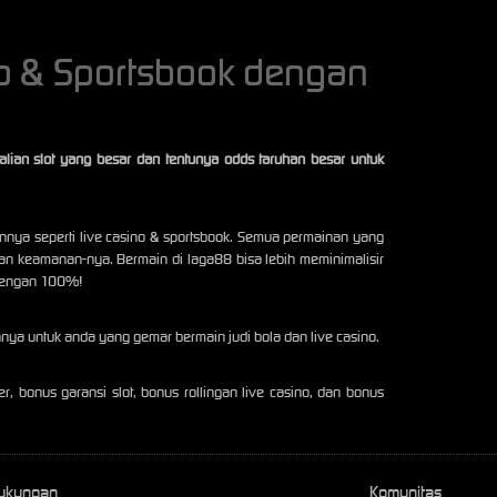
no & Sportsbook dengan
alian slot yang besar dan tentunya odds taruhan besar untuk
nnya seperti live casino & sportsbook. Semua permainan yang
 dan keamanan-nya. Bermain di laga88 bisa lebih meminimalisir
i dengan 100%!
nya untuk anda yang gemar bermain judi bola dan live casino.
bonus garansi slot, bonus rollingan live casino, dan bonus
ukungan
Komunitas