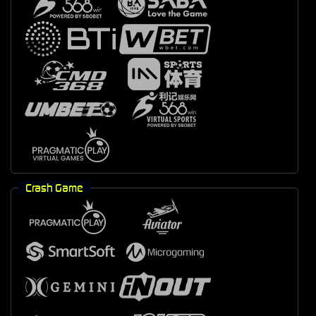
Crash Game