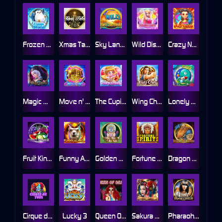
Frozen World
Xmas Tales
Sky Lantern
Wild Disco Night
Crazy Nuozha
Magic World
Move n' Jump
The Cupids
Wing Chun
Lonely Planet
Fruit King II
Funny Alpaca
Golden Mayan
Fortune Spirits
Dragon Hunters
Cirque de fous
Lucky 3
Queen Of Dead
Sakura Legend
Pharaoh's Gold