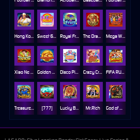
Hong Kong Flavor
Sweet 666 Deluxe
Royal Fruit
The Dragon Brings Wealth 2
Mega Winner
Xiao Ne Zha
Golden Dragon Club
Disco Piggy
Crazy Crazy 3
FIFA RUSH
Treasure Island
[777]
Lucky Bats M
Mr.Rich
God of War