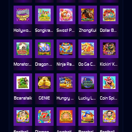
Hollywood Pets
Songkran Festival
Sweet POP
ZhongKui
Dollar Bomb
Monster Hunter
Dragon Ball
Ninja Raccoon
Oo Ga Cha Ka
Kickin' Kash
Beanstalk
GENIE
Hungry Cats
Lucky Legend
Coin Spinner
Football Fever
Diamond Fruit
Acrobatics
Baseball Fever
Football Fever M