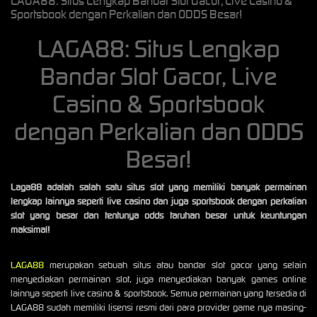
LAGA88: Situs Lengkap Bandar Slot Gacor, Live Casino &
Sportsbook dengan Perkalian dan ODDS Besar!
LAGA88: Situs Lengkap
Bandar Slot Gacor, Live
Casino & Sportsbook
dengan Perkalian dan ODDS
Besar!
Laga88 adalah salah satu situs slot yang memiliki banyak permainan
lengkap lainnya seperti live casino dan juga sportsbook dengan perkalian
slot yang besar dan tentunya odds taruhan besar untuk keuntungan
maksimal!
LAGA88
merupakan sebuah situs atau bandar slot gacor yang selain
menyediakan permainan slot, juga menyediakan banyak games online
lainnya seperti live casino & sportsbook. Semua permainan yang tersedia di
LAGA88 sudah memiliki lisensi resmi dari para provider game nya masing-