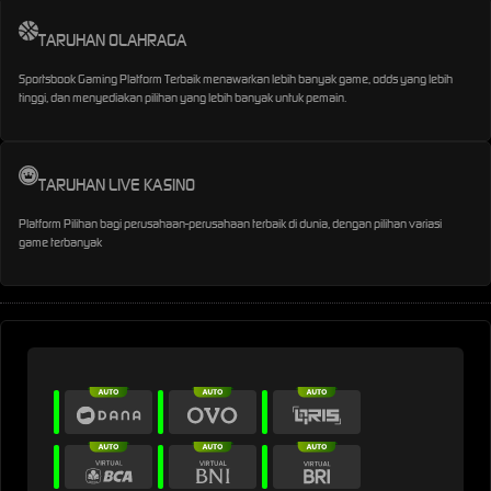
TARUHAN OLAHRAGA
Sportsbook Gaming Platform Terbaik menawarkan lebih banyak game, odds yang lebih
tinggi, dan menyediakan pilihan yang lebih banyak untuk pemain.
TARUHAN LIVE KASINO
Platform Pilihan bagi perusahaan-perusahaan terbaik di dunia, dengan pilihan variasi
game terbanyak