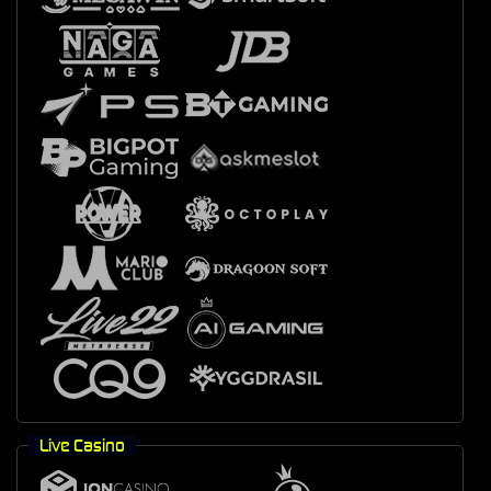
Live Casino