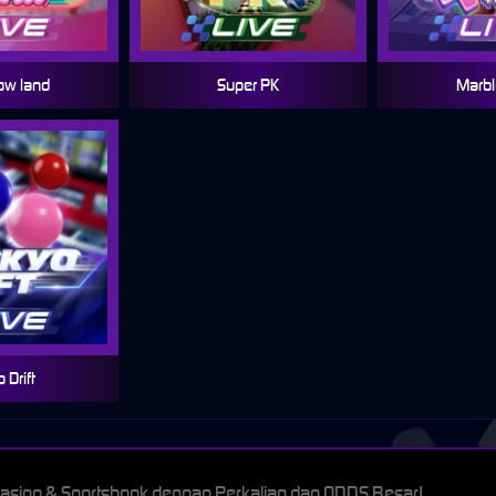
ow land
Super PK
Marbl
 Drift
Casino & Sportsbook dengan Perkalian dan ODDS Besar!