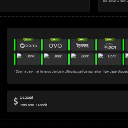
pilihan yang lebih
* Selama bank maintenance dan bank offline deposit dan penarikan tidak dapat diprose
Deposit
Rata-rata 3 Menit