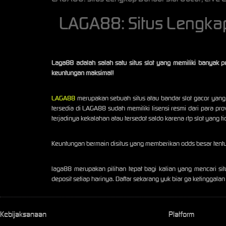
LAGA88: Situs Lengkap
Laga88 adalah salah satu situs slot yang memiliki banyak p
keuntungan maksimal!
LAGA88
merupakan sebuah situs atau bandar slot gacor yang
tersedia di LAGA88 sudah memiliki lisensi resmi dari para pr
terjadinya kekalahan atau tersedot saldo karena rtp slot yang 
Keuntungan bermain disitus yang memberikan odds besar tentun
laga88 merupakan pilihan tepat bagi kalian yang mencari s
deposit setiap harinya. Daftar sekarang yuk biar ga ketinggal
Kebijaksanaan
Platform