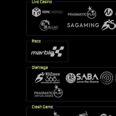
Live Casino
Race
Olahraga
Crash Game