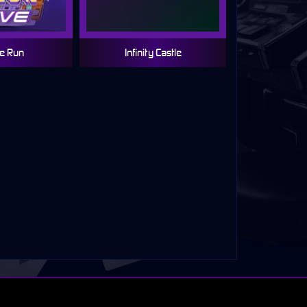
e Run
Infinity Castle