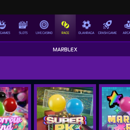
 GAMES
SLOTS
LIVE CASINO
RACE
OLAHRAGA
CRASH GAME
ARC
MARBLEX