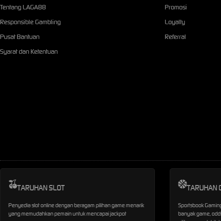
Tentang LAGA88
Promosi
Responsible Gambling
Loyalty
Pusat Bantuan
Referral
Syarat dan Ketentuan
TARUHAN SLOT
TARUHAN 
Penyedia slot online dengan beragam pilihan game menarik
Sportsbook Gaming
yang memudahkan pemain untuk mencapai jackpot
banyak game, odds