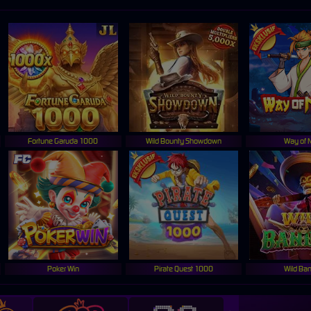
Fortune Garuda 1000
Wild Bounty Showdown
Way of N
Poker Win
Pirate Quest 1000
Wild Ban