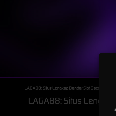
Gates of Aztec
aryoa****o
IDR
1,023,810.00
Gates of Olympus Super
Scatter
aryoa****o
IDR
957,800.00
Starlight Princess Super Scatter
bud****2
IDR
852,480.00
Gates of Olympus Super
Scatter
mud****3
IDR
793,520.00
Gates of Olympus Super
Scatter
LAGA88: Situs Lengkap Bandar Slot Gacor, Live C
aryoa****o
LAGA88: Situs Lengkap
IDR
724,200.00
Gates of Gatot Kaca 1000
J