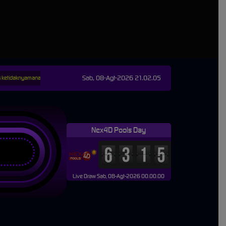
Sab, 08-Agt-2026 21.02.05
knyamanan yang mungkin ditimbulkan.
Pemeliharaan Terjadwal: MarbleX pada 31-Jul-2026 dar
Nex4D Pools Day
Live Draw Sab, 08-Agt-2026 00.00.00