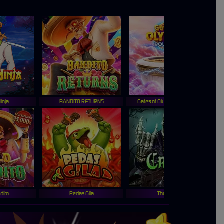
inja
BANDITO RETURNS
Gates of Olympus Roulette
dito
Pedas Gila
The Crypt