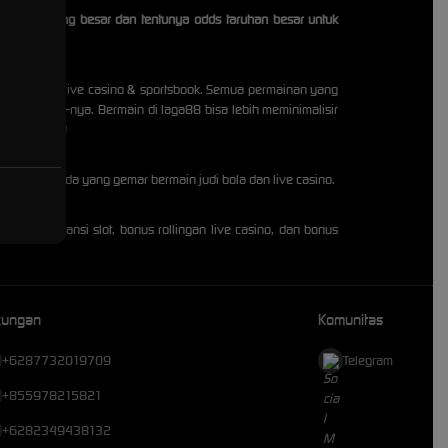
lian slot yang besar dan tentunya odds taruhan besar untuk
nya seperti live casino & sportsbook. Semua permainan yang
dan keamanan-nya. Bermain di laga88 bisa lebih meminimalisir
 dengan 100%!
ya untuk anda yang gemar bermain judi bola dan live casino.
onus garansi slot, bonus rollingan live casino, dan bonus
kungan
Komunitas
+6287732019709
Telegram
+855978215821
+6282349438132