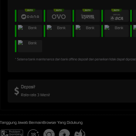
* Selama bank maintenance dan bank offline deposit dan penarikan tidak dapat diprose
Deposit
Rata-rata 3 Menit
Tanggung Jawab Bermain
Browser Yang Didukung