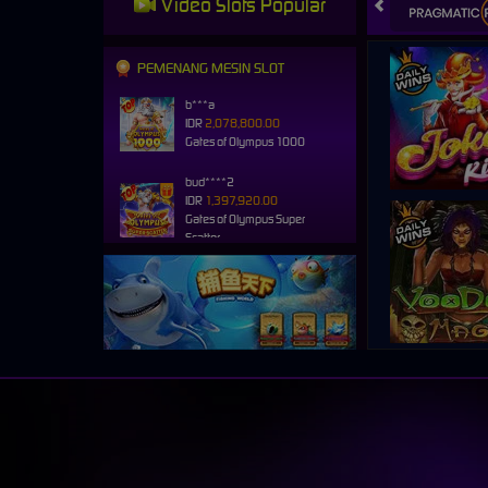
Video Slots Popular
PEMENANG MESIN SLOT
b***a
IDR
2,078,800.00
Gates of Olympus 1000
bud****2
IDR
1,397,920.00
Gates of Olympus Super
Scatter
aryoa****o
IDR
1,173,600.00
Gates of Olympus™
bud****2
IDR
1,148,660.00
Gates of Olympus Super
Scatter
aryoa****o
IDR
1,042,600.00