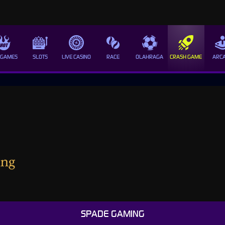
 GAMES
SLOTS
LIVE CASINO
RACE
OLAHRAGA
CRASH GAME
ARC
SPADE GAMING