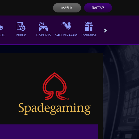
MASUK
DAFTAR
ADE
POKER
E-SPORTS
SABUNG AYAM
PROMOSI