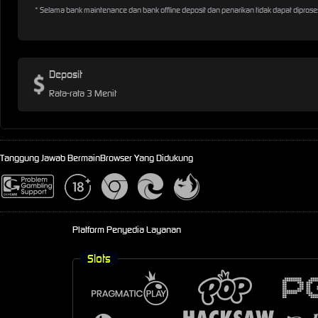
* Selama bank maintenance dan bank offline deposit dan penarikan tidak dapat diprose
Deposit
Rata-rata 3 Menit
Tanggung Jawab Bermain
Browser Yang Didukung
Platform Penyedia Layanan
Slots