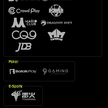
Poker
E-Sports