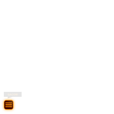
GACOR!