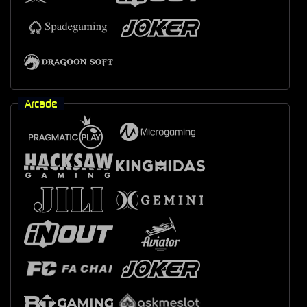
Arcade