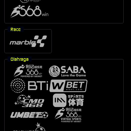
Race
Olahraga