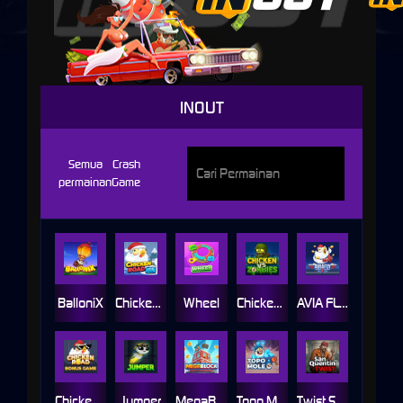
INOUT
Semua
Crash
permainan
Game
BalloniX
Chicken Road Ice
Wheel
Chicken vs Zombies
AVIA FLY 2
Chicken Road Bonus
Jumper
MegaBlock
Topo Mole
Twist San Quentin