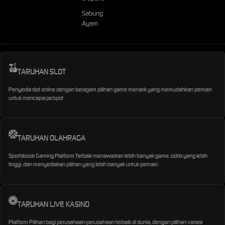
Sabung
Ayam
TARUHAN SLOT
Penyedia slot online dengan beragam pilihan game menarik yang memudahkan pemain
untuk mencapai jackpot
TARUHAN OLAHRAGA
Sportsbook Gaming Platform Terbaik menawarkan lebih banyak game, odds yang lebih
tinggi, dan menyediakan pilihan yang lebih banyak untuk pemain.
TARUHAN LIVE KASINO
Platform Pilihan bagi perusahaan-perusahaan terbaik di dunia, dengan pilihan variasi