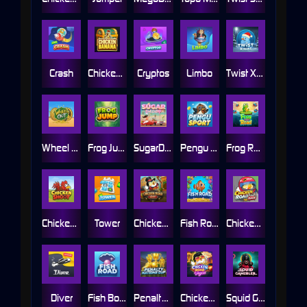
Crash
Chicken Banana
Cryptos
Limbo
Twist X-mas
Wheel Out
Frog Jump
SugarDaddy
Pengu Sport
Frog Road
Chicken Shoot
Tower
Chicken Road Gold
Fish Road
Chicken Road Race
Diver
Fish Boom
Penalty Nations Cup
Chicken Road Vegas
Squid Gamebler