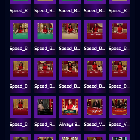
Speed_Baccarat_C
Speed_Baccarat_D
Speed_Baccarat_E
Speed_Baccarat_F
Speed_Baccarat_G
Speed_Baccarat_H
Speed_Baccarat_I
Speed_Baccarat_J
Speed_Baccarat_k
Speed_Baccarat_L
Speed_Baccarat_N
Speed_Baccarat_O
Speed_Baccarat_P
Speed_Baccarat_Q
Speed_Baccarat_R
Speed_Baccarat_S
Speed_Roulette
Always 9 Baccarat
Speed_VIP_Blackjack_A
Speed_VIP_Blackjack_B