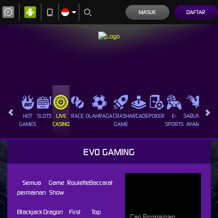
MASUK
DAFTAR
HOT
SLOTS
LIVE
RACE
OLAHRAGA
CRASH
ARCADE
POKER
E-
SABUNG
PROM
GAMES
CASINO
GAME
SPORTS
AYAM
EVO GAMING
Semua
Game
Roulette
Baccarat
permainan
Show
Blackjack
Dragon
First
Top