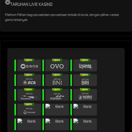
TARUHAN LIVE KASINO
Platform Pilihan bagi perusahaan-perusahaan terbaik di dunia, dengan pilihan variasi
game terbanyak