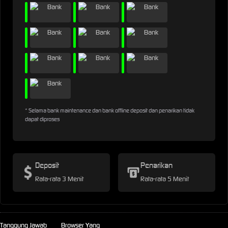
* Selama bank maintenance dan bank offline deposit dan penarikan tidak
dapat diproses
Deposit
Penarikan
Rata-rata 3 Menit
Rata-rata 5 Menit
Tanggung Jawab
Browser Yang