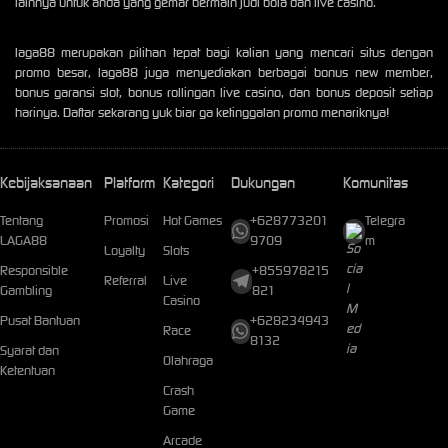
lainnya untuk anda yang gemar bermain judi bola dan live casino.
laga88 merupakan pilihan tepat bagi kalian yang mencari situs dengan
promo besar, laga88 juga menyediakan berbagai bonus new member,
bonus garansi slot, bonus rollingan live casino, dan bonus deposit setiap
harinya. Daftar sekarang yuk biar ga ketinggalan promo menariknya!
Kebijaksanaan
Platform
Kategori
Dukungan
Komunitas
Tentang
Promosi
Hot Games
+628773201
Telegra
LAGA88
9709
m
Loyalty
Slots
Responsible
+855978215
Referral
Live
Gambling
821
Casino
Pusat Bantuan
+628234943
Race
8132
Syarat dan
Olahraga
Ketentuan
Crash
Game
Arcade