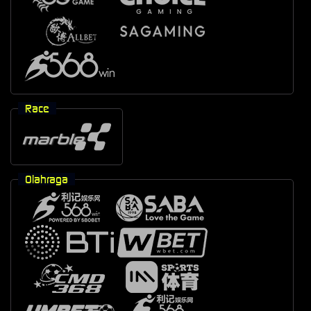
Race
Olahraga