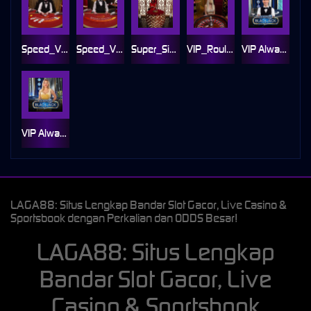
Speed_VIP_Blackjack_C
Speed_VIP_Blackjack_D
Super_Sic_Bo
VIP_Roulette
VIP Always 6 Blackjack 2
VIP Always 6 Blackjack 3
LAGA88: Situs Lengkap Bandar Slot Gacor, Live Casino &
Sportsbook dengan Perkalian dan ODDS Besar!
LAGA88: Situs Lengkap
Bandar Slot Gacor, Live
Casino & Sportsbook