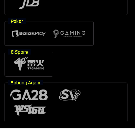
Poker
E-Sports
Sabung Ayam