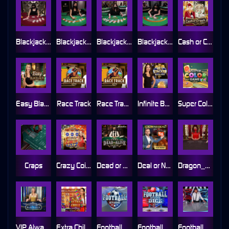
Blackjack_VIP_Z
Blackjack_White_A
Blackjack_White_B
Blackjack_White_C
Cash or Crash
Easy Blackjack
Race Track
Race Track First Person
Infinite Bet Stacker Blackjack
Super Color Game
Craps
Crazy Coin Flip
Dead or Alive: Saloon
Deal or No Deal
Dragon_Tiger
VIP Always 6 Blackjack 1
Extra Chilli Epic Spin
Football Studio
Football Studio Dice
Football_Studio