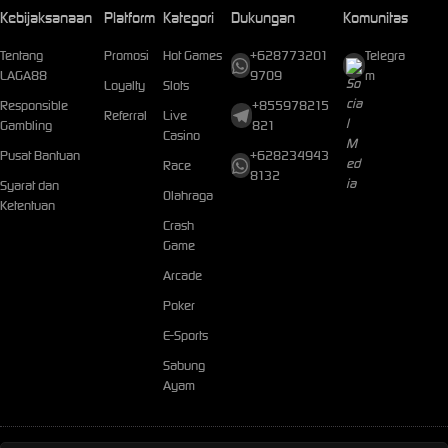
Kebijaksanaan
Platform
Kategori
Dukungan
Komunitas
Tentang
Promosi
Hot Games
+628773201
Telegra
LAGA88
9709
m
Loyalty
Slots
Responsible
+855978215
Referral
Live
Gambling
821
Casino
Pusat Bantuan
+628234943
Race
8132
Syarat dan
Olahraga
Ketentuan
Crash
Game
Arcade
Poker
E-Sports
Sabung
Ayam