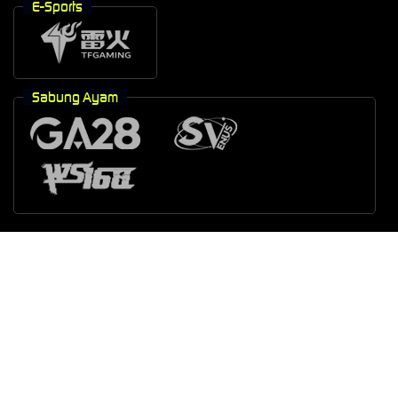
E-Sports
Sabung Ayam