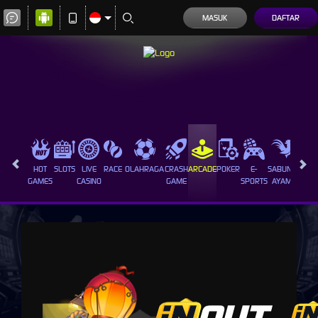
MASUK
DAFTAR
HOT
SLOTS
LIVE
RACE
OLAHRAGA
CRASH
ARCADE
POKER
E-
SABUNG
PROM
GAMES
CASINO
GAME
SPORTS
AYAM