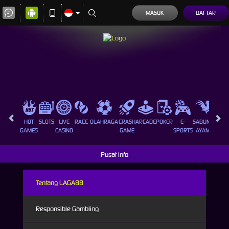
MASUK
DAFTAR
HOT
SLOTS
LIVE
RACE
OLAHRAGA
CRASH
ARCADE
POKER
E-
SABUNG
PROM
GAMES
CASINO
GAME
SPORTS
AYAM
Pusat Info
Tentang LAGA88
Responsible Gambling