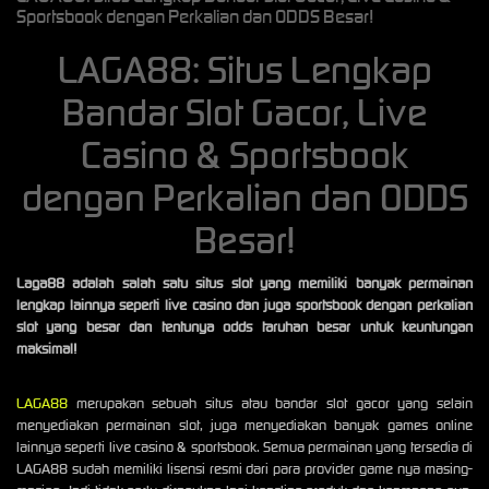
Sportsbook dengan Perkalian dan ODDS Besar!
LAGA88: Situs Lengkap
Bandar Slot Gacor, Live
Casino & Sportsbook
dengan Perkalian dan ODDS
Besar!
Laga88 adalah salah satu situs slot yang memiliki banyak permainan
lengkap lainnya seperti live casino dan juga sportsbook dengan perkalian
slot yang besar dan tentunya odds taruhan besar untuk keuntungan
maksimal!
LAGA88
merupakan sebuah situs atau bandar slot gacor yang selain
menyediakan permainan slot, juga menyediakan banyak games online
lainnya seperti live casino & sportsbook. Semua permainan yang tersedia di
LAGA88 sudah memiliki lisensi resmi dari para provider game nya masing-