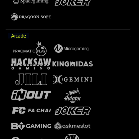
Arcade