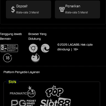
Deposit
Penarikan
Rata-rata 3 Menit
Rata-rata 5 Menit
Tanggung Jawab
Browser Yang
Bermain
Didukung
©2026 LAGA88. Hak cipta
dilindungi | 18+
Platform Penyedia Layanan
Slots