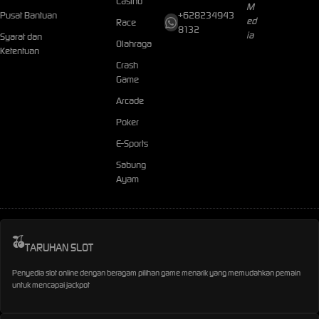
Casino
Pusat Bantuan
+628234943
Race
8132
Syarat dan
Olahraga
Ketentuan
Crash
Game
Arcade
Poker
E-Sports
Sabung
Ayam
TARUHAN SLOT
Penyedia slot online dengan beragam pilihan game menarik yang memudahkan pemain
untuk mencapai jackpot