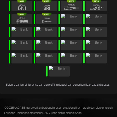
* Selama bank maintenance dan bank offline deposit dan penarikan tidak dapat diproses
©2026 LAGA88 menawarkan berbagai macam provider pilihan terbaik dan didukung oleh
Layanan Pelanggan profesional 24/7 yang siap melayani Anda.